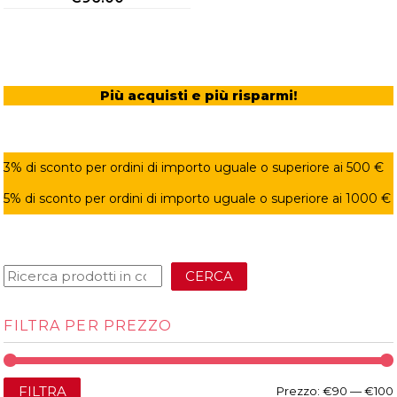
Più acquisti e più risparmi!
3% di sconto per ordini di importo uguale o superiore ai 500 €
5% di sconto per ordini di importo uguale o superiore ai 1000 €
CERCA
FILTRA PER PREZZO
FILTRA
Prezzo:
€90
—
€100