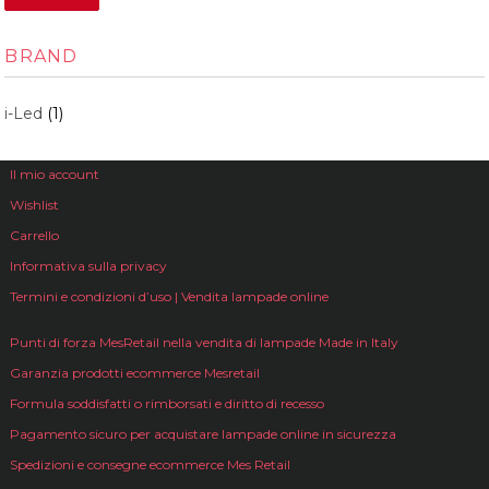
BRAND
i-Led
(1)
Il mio account
Wishlist
Carrello
Informativa sulla privacy
Termini e condizioni d’uso | Vendita lampade online
Punti di forza MesRetail nella vendita di lampade Made in Italy
Garanzia prodotti ecommerce Mesretail
Formula soddisfatti o rimborsati e diritto di recesso
Pagamento sicuro per acquistare lampade online in sicurezza
Spedizioni e consegne ecommerce Mes Retail