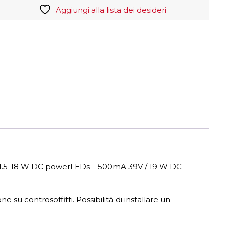
Aggiungi alla lista dei desideri
button
Multi
Current
quantità
 1.5-18 W DC powerLEDs – 500mA 39V / 19 W DC
 su controsoffitti. Possibilità di installare un