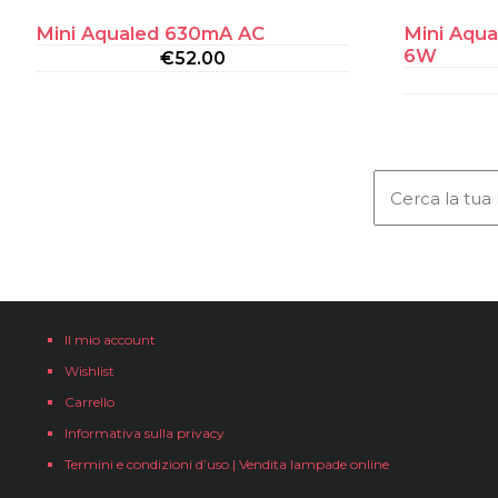
Mini Aqualed 630mA AC
Mini Aqua
6W
€
52.00
Il mio account
Wishlist
Carrello
Informativa sulla privacy
Termini e condizioni d’uso | Vendita lampade online