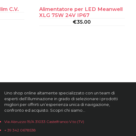
lim C.V.
Alimentatore per LED Meanwell
XLG 75W 24V IP67
€
35.00
Uno shop online altamente specializzato con un team di
esperti dell’illuminazione in grado di selezionare i prodotti
migliori per offrirti un’esperienza unica di navigazione,
confronto ed acquisto. Scopri chi siamo…
Via Abruzzo 19/A 31033 Castelfranco V.to (TV)
+ 39 342 0678538