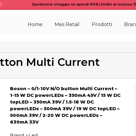
0
Spedizione omaggio se spendi 150€ | Diritto di recesso 15 
Home
Mes Retail
Prodotti
Bran
tton Multi Current
Boson – 0/1-10V N/O button Multi Current –
1-15 W DC powerLEDs – 350mA 45V / 15 W DC
topLED – 350mA 39V / 1.5-18 W DC
powerLEDs – 500mA 39V / 19 W DC topLED –
500mA 39V / 2-20 W DC powerLEDs –
630mA 33V
Brand: i-Led