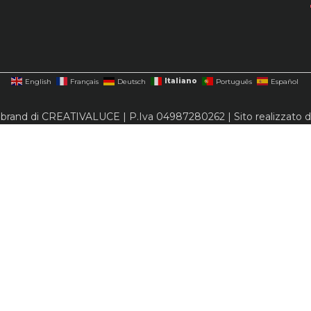
Italiano
English
Français
Deutsch
Português
Español
 brand di CREATIVALUCE | P.Iva 04987280262 | Sito realizzato 