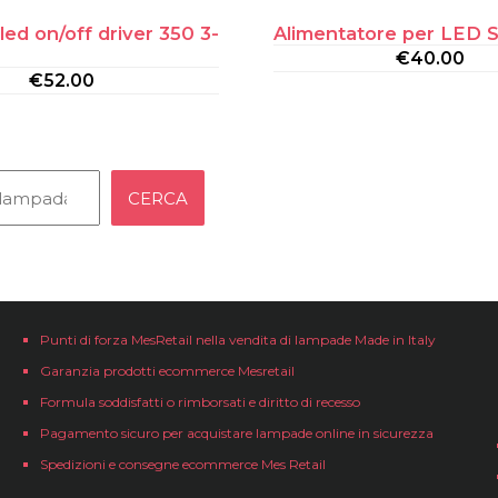
led on/off driver 350 3-
Alimentatore per LED S
€
40.00
€
52.00
CERCA
Punti di forza MesRetail nella vendita di lampade Made in Italy
Garanzia prodotti ecommerce Mesretail
Formula soddisfatti o rimborsati e diritto di recesso
Pagamento sicuro per acquistare lampade online in sicurezza
Spedizioni e consegne ecommerce Mes Retail