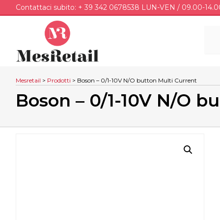
Contattaci subito: + 39 342 0678538 LUN-VEN / 09.00-14.0
Mesretail
>
Prodotti
>
Boson – 0/1-10V N/O button Multi Current
Boson – 0/1-10V N/O bu