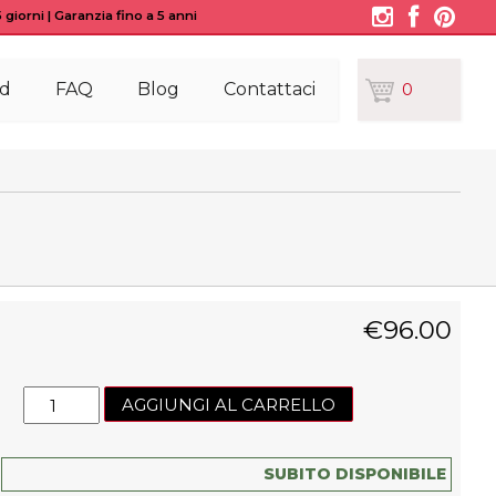
giorni | Garanzia fino a 5 anni
d
FAQ
Blog
Contattaci
0
€
96.00
Boson
AGGIUNGI AL CARRELLO
-
0/1-
10V
SUBITO DISPONIBILE
N/O