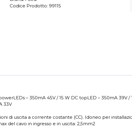
Codice Prodotto:
99115
DC powerLEDs – 350mA 45V / 15 W DC topLED – 350mA 39V /
A 33V
i di uscita a corrente costante (CC). Idoneo per installazione
max del cavo in ingresso e in uscita: 2,5mm2