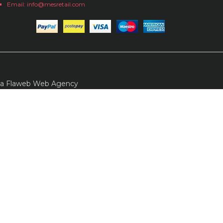
Email: info@mesretail.com
da
Flaweb Web Agency