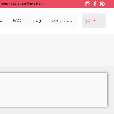
giorni | Garanzia fino a 5 anni
d
FAQ
Blog
Contattaci
0