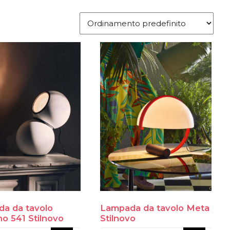
a da tavolo
Lampada da tavolo Meta
no 541 Stilnovo
Stilnovo