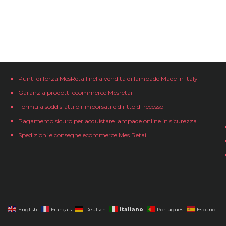
Punti di forza MesRetail nella vendita di lampade Made in Italy
Garanzia prodotti ecommerce Mesretail
Formula soddisfatti o rimborsati e diritto di recesso
Pagamento sicuro per acquistare lampade online in sicurezza
Spedizioni e consegne ecommerce Mes Retail
Italiano
English
Français
Deutsch
Português
Español