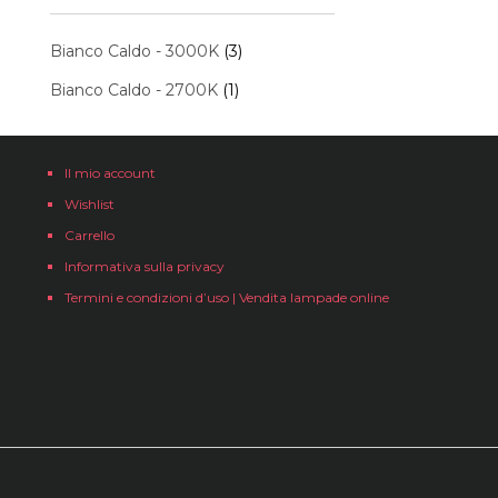
Bianco Caldo - 3000K
(3)
Bianco Caldo - 2700K
(1)
Il mio account
Wishlist
Carrello
Informativa sulla privacy
Termini e condizioni d’uso | Vendita lampade online