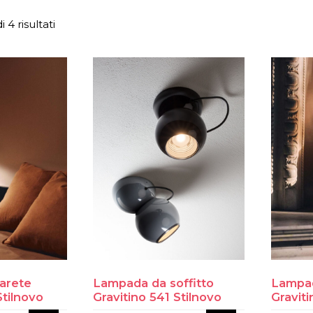
 4 risultati
arete
Lampada da soffitto
Lampad
Stilnovo
Gravitino 541 Stilnovo
Graviti