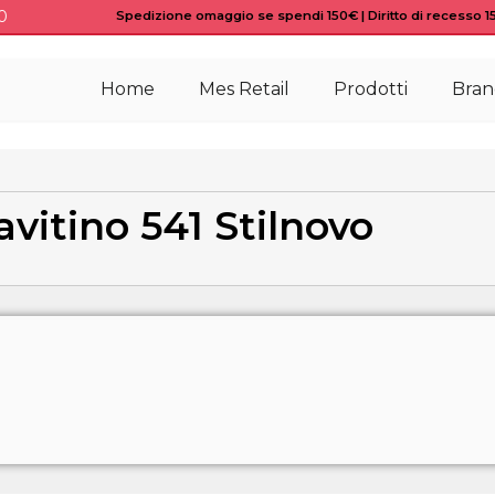
0
Spedizione omaggio se spendi 150€ | Diritto di recesso 15 
Home
Mes Retail
Prodotti
Bran
itino 541 Stilnovo