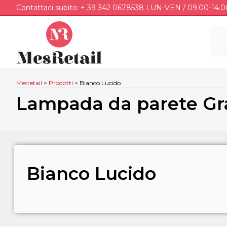
Contattaci subito: + 39 342 0678538 LUN-VEN / 09.00-14.0
Mesretail
>
Prodotti
>
Bianco Lucido
Lampada da parete Grav
Bianco Lucido