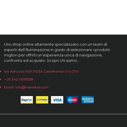
Uno shop online altamente specializzato con un team di
esperti dell’illuminazione in grado di selezionare i prodotti
migliori per offrirti un’esperienza unica di navigazione,
confronto ed acquisto. Scopri chi siamo…
Via Abruzzo 19/A 31033 Castelfranco V.to (TV)
+ 39 342 0678538
Email: info@mesretail.com