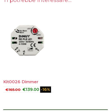
Ti potrebbe interessare…
Kit0026 Dimmer
€
165.00
€
139.00
-16%