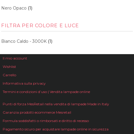
Nero Opaco
(1)
FILTRA PER COLORE E LUCE
Bianco Caldo - 3000K
(1)
Il mio account
Wishlist
Carrello
Informativa sulla privacy
Termini e condizioni d’uso | Vendita lampade online
Punti di forza MesRetail nella vendita di lampade Made in Italy
Garanzia prodotti ecommerce Mesretail
Formula soddisfatti o rimborsati e diritto di recesso
Pagamento sicuro per acquistare lampade online in sicurezza