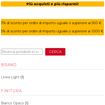
Più acquisti e più risparmi!
3% di sconto per ordini di importo uguale o superiore ai 500 €
5% di sconto per ordini di importo uguale o superiore ai 1000 €
CERCA
BRAND
Linea Light
(1)
FINITURA
Bianco Opaco
(1)