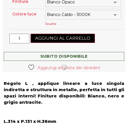
Finitura
Colore luce
Svuota
Lampada
AGGIUNGI AL CARRELLO
da
parete
Regolo
SUBITO DISPONIBILE
320
Aggiungi alla lista dei desideri
quantità
Regolo L , applique lineare a luce singola
indiretta e struttura in metallo, perfetta in tutti gli
spazi interni! Finiture disponibili: Bianco, nero e
grigio antracite.
L.314 x P.131 x H.36mm