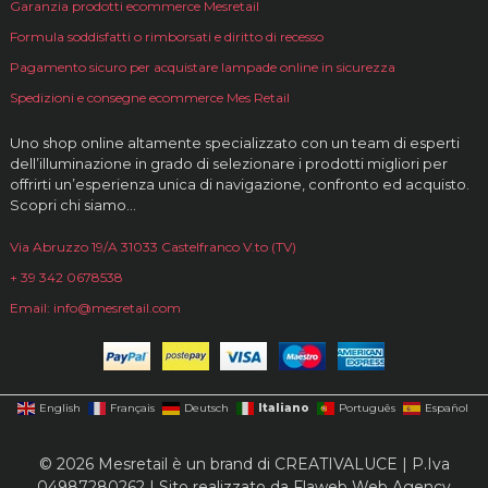
Garanzia prodotti ecommerce Mesretail
Formula soddisfatti o rimborsati e diritto di recesso
Pagamento sicuro per acquistare lampade online in sicurezza
Spedizioni e consegne ecommerce Mes Retail
Uno shop online altamente specializzato con un team di esperti
dell’illuminazione in grado di selezionare i prodotti migliori per
offrirti un’esperienza unica di navigazione, confronto ed acquisto.
Scopri chi siamo…
Via Abruzzo 19/A 31033 Castelfranco V.to (TV)
+ 39 342 0678538
Email: info@mesretail.com
Italiano
English
Français
Deutsch
Português
Español
© 2026 Mesretail è un brand di CREATIVALUCE | P.Iva
04987280262 | Sito realizzato da
Flaweb Web Agency