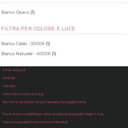
Bianco Opaco
(1)
FILTRA PER COLORE E LUCE
Bianco Caldo - 3000K
(1)
Bianco Naturale - 4000K
(1)
Il mio account
Wishlist
Carrello
Informativa sulla privacy
Termini e condizioni d’uso | Vendita lampade online
Punti di forza MesRetail nella vendita di lampade Made in Italy
Garanzia prodotti ecommerce Mesretail