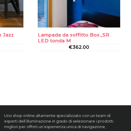
 Jazz
Lampada da soffitto Box_SR
LED tonda M
€
362.00
Uno shop online altamente specializzato con un team di
esperti dell’illuminazione in grado di selezionare i prodotti
migliori per offrirti un’esperienza unica di navigazione,