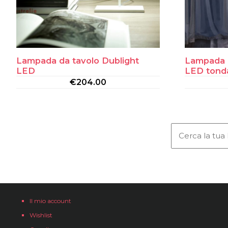
Lampada da tavolo Dublight
Lampada d
LED
LED tond
€
204.00
Il mio account
Wishlist