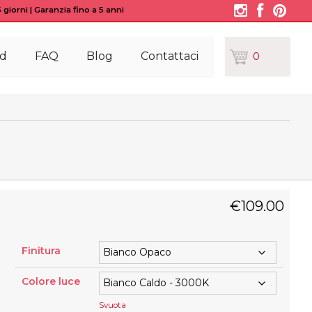
giorni | Garanzia fino a 5 anni
d
FAQ
Blog
Contattaci
0
€
109.00
Finitura
Colore luce
Svuota