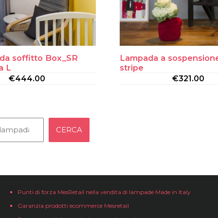
a soffitto Box_SR
Lampada a sospensione
a L
stripe
€
444.00
€
321.00
CERCA
Punti di forza MesRetail nella vendita di lampade Made in Italy
Garanzia prodotti ecommerce Mesretail