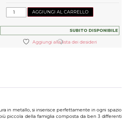
Lampada
AGGIUNGI AL CARRELLO
da
parete
Regolo
SUBITO DISPONIBILE
160
Aggiungi alla lista dei desideri
quantità
a in metallo, si inserisce perfettamente in ogni spazio
ù piccola della famiglia composta da ben 3 differenti