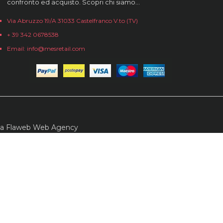
confronto ed acquisto. Scopri chi siamo…
Via Abruzzo 19/A 31033 Castelfranco V.to (TV)
+ 39 342 0678538
Email: info@mesretail.com
da
Flaweb Web Agency