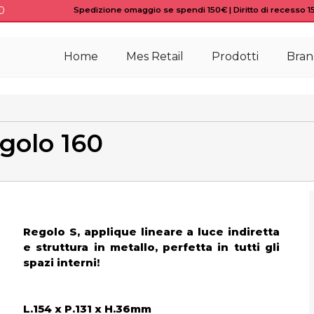
0
Spedizione omaggio se spendi 150€ | Diritto di recesso 15 
Home
Mes Retail
Prodotti
Bran
golo 160
Regolo S, applique lineare a luce indiretta
e struttura in metallo, perfetta in tutti gli
spazi interni!
L.154 x P.131 x H.36mm