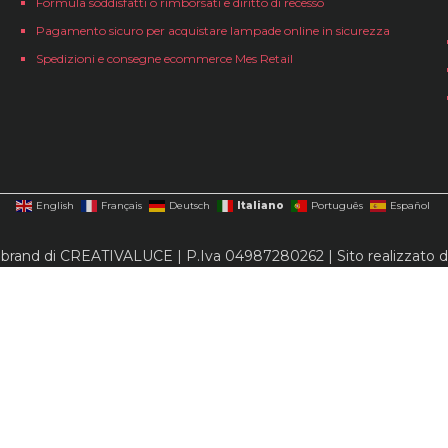
Formula soddisfatti o rimborsati e diritto di recesso
Pagamento sicuro per acquistare lampade online in sicurezza
Spedizioni e consegne ecommerce Mes Retail
Italiano
English
Français
Deutsch
Português
Español
 brand di CREATIVALUCE | P.Iva 04987280262 | Sito realizzato 