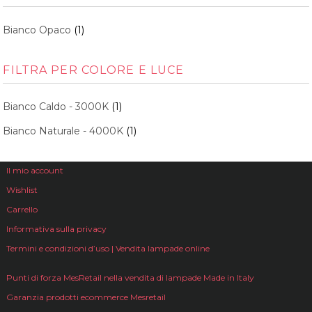
Bianco Opaco
(1)
FILTRA PER COLORE E LUCE
Bianco Caldo - 3000K
(1)
Bianco Naturale - 4000K
(1)
Il mio account
Wishlist
Carrello
Informativa sulla privacy
Termini e condizioni d’uso | Vendita lampade online
Punti di forza MesRetail nella vendita di lampade Made in Italy
Garanzia prodotti ecommerce Mesretail