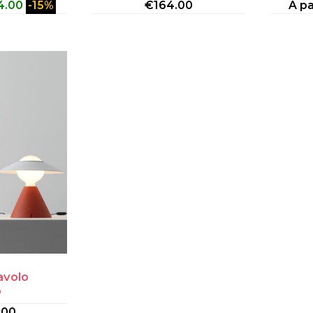
4.00
-15%
€
164.00
A pa
avolo
o
.00