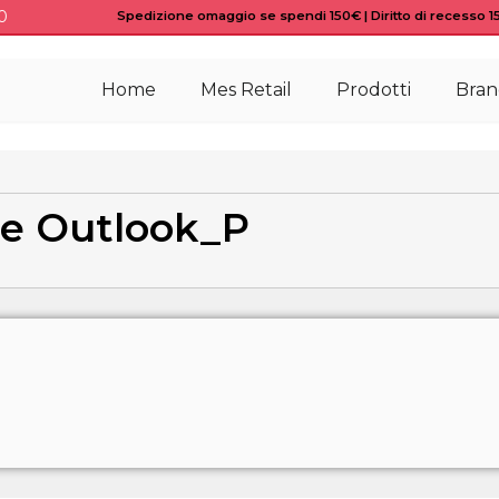
0
Spedizione omaggio se spendi 150€ | Diritto di recesso 15 
Home
Mes Retail
Prodotti
Bran
e Outlook_P