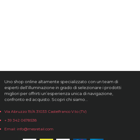
Uno shop online altamente specializzato con un team di
esperti dell’illuminazione in grado di selezionare i prodotti
migliori per offrirti un’esperienza unica di navigazione,
confronto ed acquisto. Scopri chi siamo…
Via Abruzzo 19/A 31033 Castelfranco V.to (TV)
+ 39 342 0678538
Email: info@mesretail.com