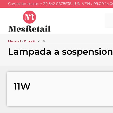
Contattaci subito: + 39 342 0678538 LUN-VEN / 09.00-14.0
Mesretail
>
Prodotti
>
11W
Lampada a sospension
11W