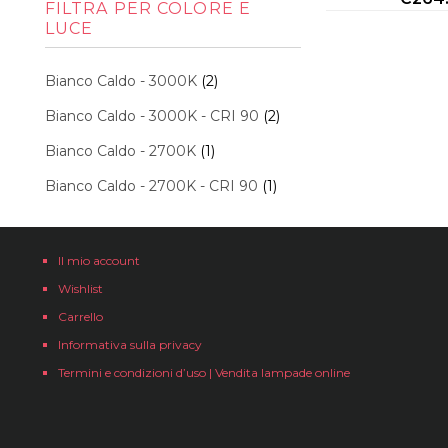
FILTRA PER COLORE E
LUCE
Bianco Caldo - 3000K
(2)
Bianco Caldo - 3000K - CRI 90
(2)
Bianco Caldo - 2700K
(1)
Bianco Caldo - 2700K - CRI 90
(1)
Il mio account
Wishlist
Carrello
Informativa sulla privacy
Termini e condizioni d’uso | Vendita lampade online