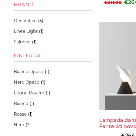
Min
Max
€
311.00
€
26
BRAND
Decorative
(3)
Linea Light
(1)
Stilnovo
(1)
FINITURA
Bianco Opaco
(1)
Nero Opaco
(1)
Legno Rovere
(1)
Bianco
(1)
Rosso
(1)
Lampada da t
Nero
(2)
Fante Stilnov
€
264