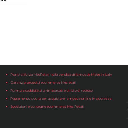
Punti di forza MesRetail nella vendita di lampade Made in Italy
Garanzia prodotti ecommerce Mesretail
Formula soddisfatti o rimborsati e diritto di recesso
Pagamento sicuro per acquistare lampade online in sicurezza
Spedizioni e consegne ecommerce Mes Retail