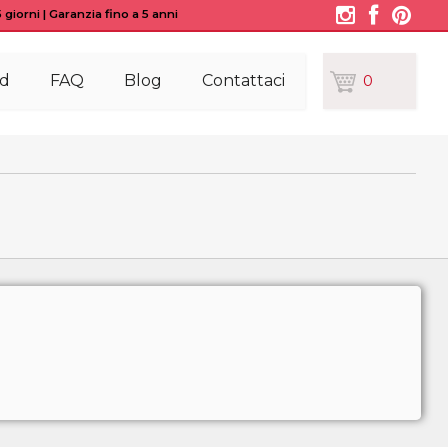
giorni | Garanzia fino a 5 anni
d
FAQ
Blog
Contattaci
0