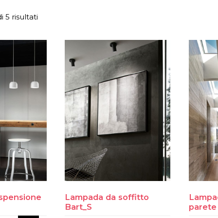
 5 risultati
spensione
Lampada da soffitto
Lampad
Bart_S
parete