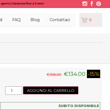
giorni | Garanzia fino a 5 anni
d
FAQ
Blog
Contattaci
0
€
134.00
-15%
€
158.00
Faretto
AGGIUNGI AL CARRELLO
da
incasso
Outlook_C
SUBITO DISPONIBILE