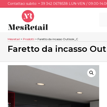
Contattaci subito: + 39 342 0678538 LUN-VEN / 09.00-14.0
Mesretail
>
Prodotti
>
Faretto da incasso Outlook_C
Faretto da incasso Ou