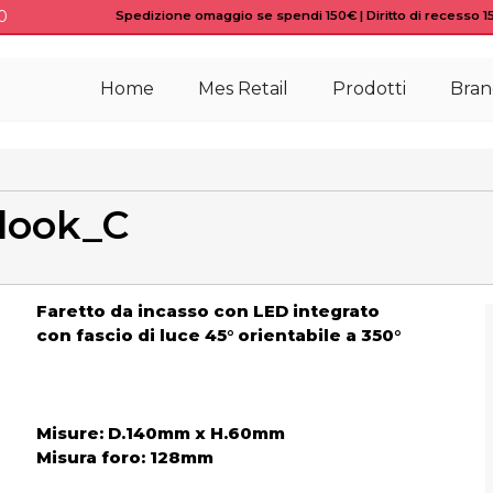
0
Spedizione omaggio se spendi 150€ | Diritto di recesso 15 
Home
Mes Retail
Prodotti
Bran
tlook_C
Faretto da incasso con LED integrato
con fascio di luce 45° orientabile a 350°
Misure: D.140mm x H.60mm
Misura foro: 128mm