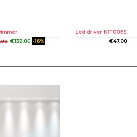
Dimmer
Led driver KIT0065
5.00
€
139.00
-16%
€
47.00