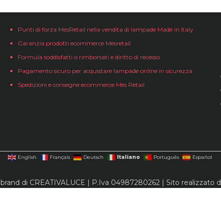
Punti di forza MesRetail nella vendita di lampade Made in Italy
Garanzia prodotti ecommerce Mesretail
Formula soddisfatti o rimborsati e diritto di recesso
Pagamento sicuro per acquistare lampade online in sicurezza
Spedizioni e consegne ecommerce Mes Retail
Italiano
English
Français
Deutsch
Português
Español
 brand di CREATIVALUCE | P.Iva 04987280262 | Sito realizzato 