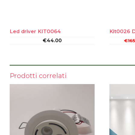
Led driver KIT0064
Kit0026 
€
44.00
€
16
Prodotti correlati