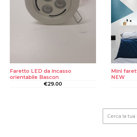
Faretto LED da incasso
Mini fare
orientabile Bascon
NEW
€
29.00