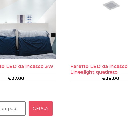
tto LED da incasso 3W
Faretto LED da incass
Linealight quadrato
€
27.00
€
39.00
CERCA