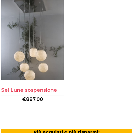
Sei Lune sospensione
€
887.00
Più acquisti e più risparmi!