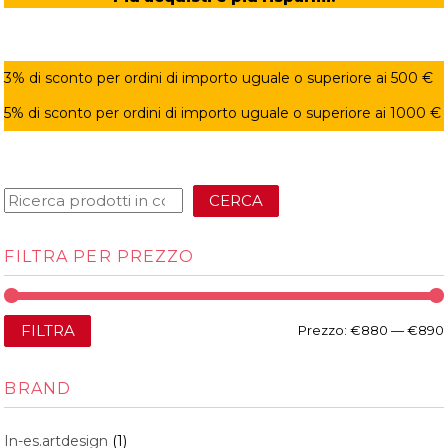
3% di sconto per ordini di importo uguale o superiore ai 500 €
5% di sconto per ordini di importo uguale o superiore ai 1000 €
CERCA
FILTRA PER PREZZO
FILTRA
Prezzo:
€880
—
€890
BRAND
In-es.artdesign
(1)