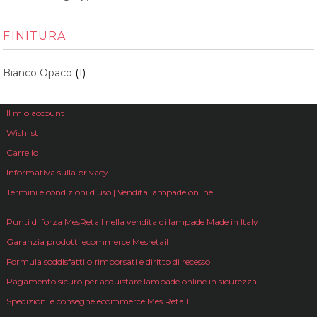
FINITURA
Bianco Opaco
(1)
Il mio account
Wishlist
Carrello
Informativa sulla privacy
Termini e condizioni d’uso | Vendita lampade online
Punti di forza MesRetail nella vendita di lampade Made in Italy
Garanzia prodotti ecommerce Mesretail
Formula soddisfatti o rimborsati e diritto di recesso
Pagamento sicuro per acquistare lampade online in sicurezza
Spedizioni e consegne ecommerce Mes Retail