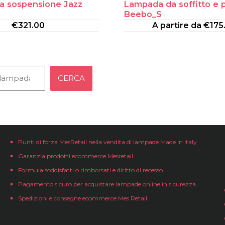
a sospensione Jazz
Lampada da soffitto e 
Beebo_S
€
321.00
A partire da
€
175
CERCA
Punti di forza MesRetail nella vendita di lampade Made in Italy
Garanzia prodotti ecommerce Mesretail
Formula soddisfatti o rimborsati e diritto di recesso
Pagamento sicuro per acquistare lampade online in sicurezza
Spedizioni e consegne ecommerce Mes Retail