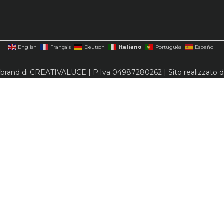
Italiano
English
Français
Deutsch
Português
Español
 brand di CREATIVALUCE | P.Iva 04987280262 | Sito realizzato 