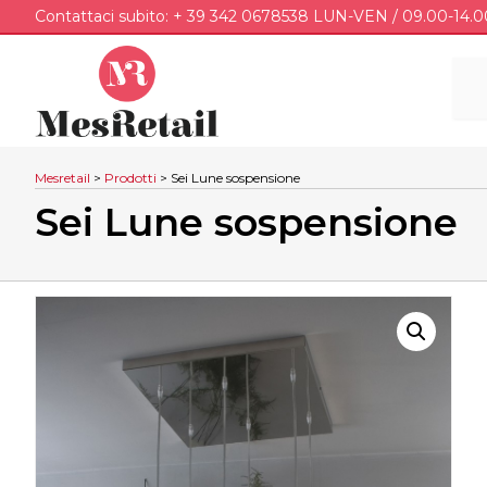
Contattaci subito: + 39 342 0678538 LUN-VEN / 09.00-14.0
Mesretail
>
Prodotti
>
Sei Lune sospensione
Sei Lune sospensione