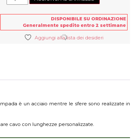
Lune
sospensione
quantità
DISPONIBILE SU ORDINAZIONE
Generalmente spedito entro 2 settimane
Aggiungi alla lista dei desideri
lampada è un acciaio mentre le sfere sono realizzate in
nare cavo con lunghezze personalizzate.