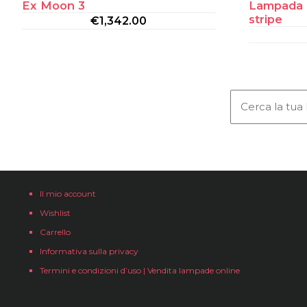
Ex Moon 3
Lampada 
stripe
€
1,342.00
Il mio account
Wishlist
Carrello
Informativa sulla privacy
Termini e condizioni d’uso | Vendita lampade online