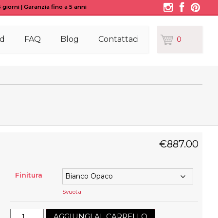
giorni | Garanzia fino a 5 anni
d
FAQ
Blog
Contattaci
0
€
887.00
Finitura
Svuota
Sei
AGGIUNGI AL CARRELLO