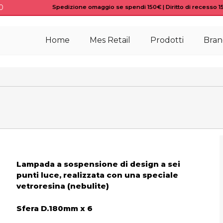
0
Spedizione omaggio se spendi 150€ | Diritto di recesso 15 
Home
Mes Retail
Prodotti
Bran
Lampada a sospensione di design a sei
punti luce, realizzata con una speciale
vetroresina (nebulite)
Sfera D.180mm x 6