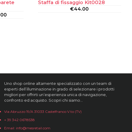
parete
Staffa di fissaggio Kit0028
€
44.00
.00
Uno shop online altamente specializzato con un team di
esperti dell’illuminazione in grado di selezionare i prodotti
migliori per offrirti un’esperienza unica di navigazione,
confronto ed acquisto. Scopri chi siamo…
Via Abruzzo 19/A 31033 Castelfranco V.to (TV)
+ 39 342 0678538
Email: info@mesretail.com