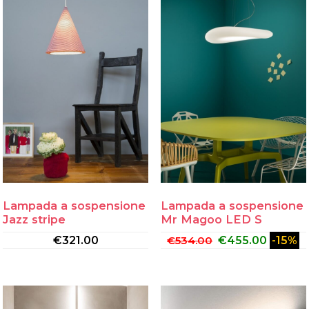
Lampada a sospensione
Lampada a sospensione
Jazz stripe
Mr Magoo LED S
€
321.00
€
534.00
€
455.00
-15%