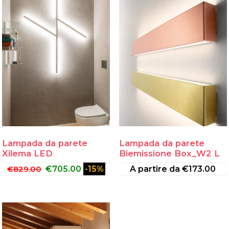
Lampada da parete
Lampada da parete
Xilema LED
Biemissione Box_W2 L
€
829.00
€
705.00
-15%
A partire da
€
173.00