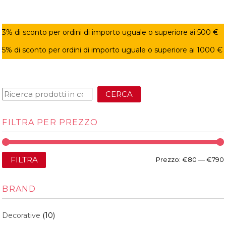
3% di sconto per ordini di importo uguale o superiore ai 500 €
5% di sconto per ordini di importo uguale o superiore ai 1000 €
CERCA
FILTRA PER PREZZO
FILTRA
Prezzo:
€80
—
€790
BRAND
Decorative
(10)