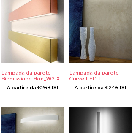
Lampada da parete
Lampada da parete
Biemissione Box_W2 XL
Curvè LED L
A partire da
€
268.00
A partire da
€
246.00