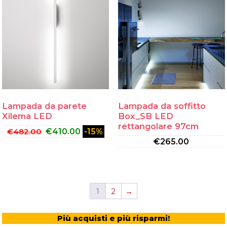
Lampada da parete
Lampada da soffitto
Xilema LED
Box_SB LED
rettangolare 97cm
€
482.00
€
410.00
-15%
€
265.00
1
2
→
Più acquisti e più risparmi!