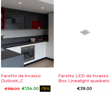
Faretto da incasso
Faretto LED da incasso
Outlook_C
Box Linealight quadrato
€
158.00
€
134.00
-15%
€
39.00