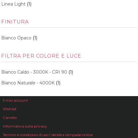
Linea Light
(1)
FINITURA
Bianco Opaco
(1)
FILTRA PER COLORE E LUCE
Bianco Caldo - 3000K - CRI 90
(1)
Bianco Naturale - 4000K
(1)
Il mio account
Wishlist
Carrello
Informativa sulla privacy
Termini e condizioni d’uso | Vendita lampade online