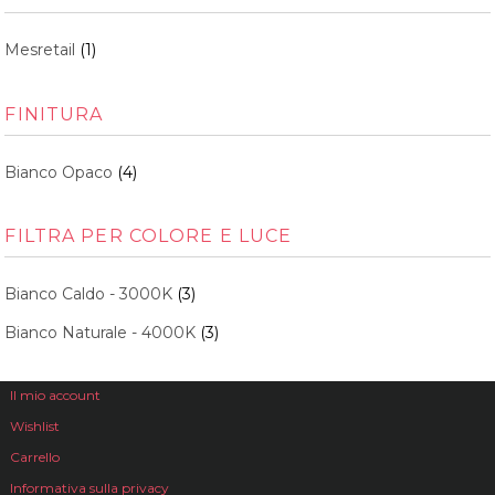
Mesretail
(1)
FINITURA
Bianco Opaco
(4)
FILTRA PER COLORE E LUCE
Bianco Caldo - 3000K
(3)
Bianco Naturale - 4000K
(3)
Il mio account
Wishlist
Carrello
Informativa sulla privacy