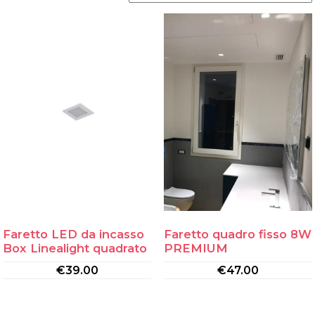
Faretto LED da incasso
Faretto quadro fisso 8W
Box Linealight quadrato
PREMIUM
€
39.00
€
47.00