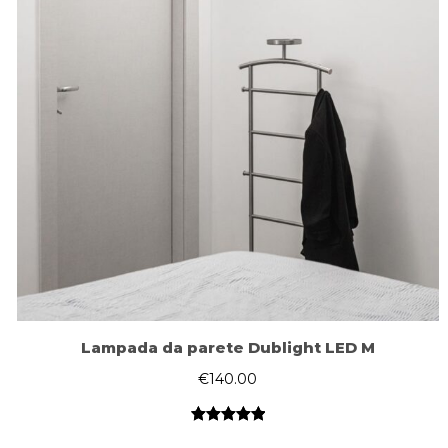
Lampada da parete Dublight LED M
€
140.00
Valutato
1