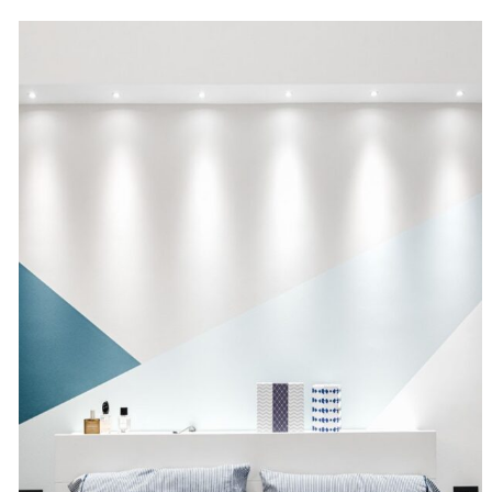
5.00
su 5
su base
di
recensioni