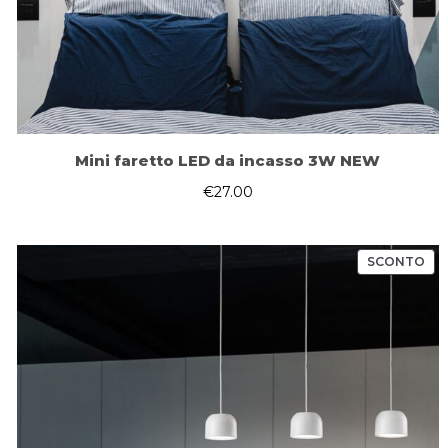
Mini faretto LED da incasso 3W NEW
€
27.00
PR
SCONTO
IN
OF