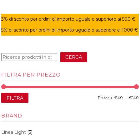
3% di sconto per ordini di importo uguale o superiore ai 500 €
5% di sconto per ordini di importo uguale o superiore ai 1000 €
CERCA
FILTRA PER PREZZO
FILTRA
Prezzo:
€40
—
€140
BRAND
Linea Light
(3)