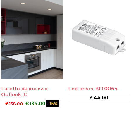
Faretto da incasso
Led driver KIT0064
Outlook_C
€
44.00
€
158.00
€
134.00
-15%