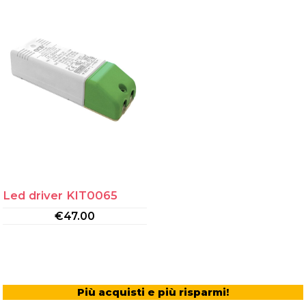
Led driver KIT0065
€
47.00
Più acquisti e più risparmi!