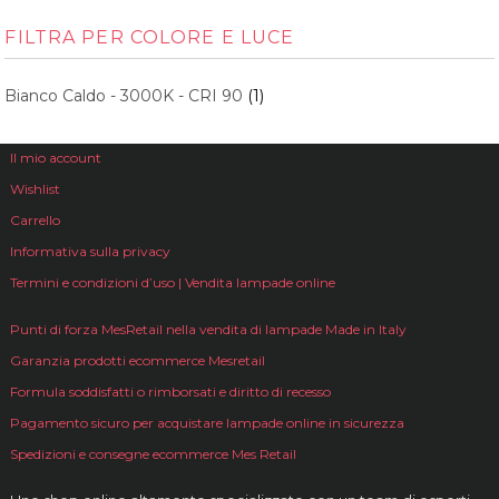
FILTRA PER COLORE E LUCE
Bianco Caldo - 3000K - CRI 90
(1)
Il mio account
Wishlist
Carrello
Informativa sulla privacy
Termini e condizioni d’uso | Vendita lampade online
Punti di forza MesRetail nella vendita di lampade Made in Italy
Garanzia prodotti ecommerce Mesretail
Formula soddisfatti o rimborsati e diritto di recesso
Pagamento sicuro per acquistare lampade online in sicurezza
Spedizioni e consegne ecommerce Mes Retail