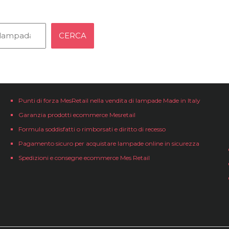
CERCA
Punti di forza MesRetail nella vendita di lampade Made in Italy
Garanzia prodotti ecommerce Mesretail
Formula soddisfatti o rimborsati e diritto di recesso
Pagamento sicuro per acquistare lampade online in sicurezza
Spedizioni e consegne ecommerce Mes Retail