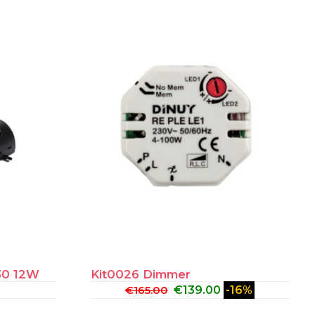
630 12W
Kit0026 Dimmer
€
165.00
€
139.00
-16%