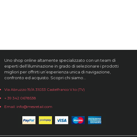
Uno shop online altamente specializzato con un team di
esperti dell’illuminazione in grado di selezionare i prodotti
migliori per offrirti un’esperienza unica di navigazione,
confronto ed acquisto. Scopri chi siamo…
Via Abruzzo 19/A 31033 Castelfranco V.to (TV)
+ 39 342 0678538
Email: info@mesretail.com