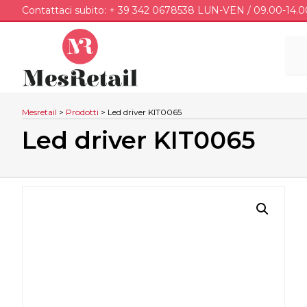
Contattaci subito: + 39 342 0678538 LUN-VEN / 09.00-14.0
Mesretail
>
Prodotti
>
Led driver KIT0065
Led driver KIT0065