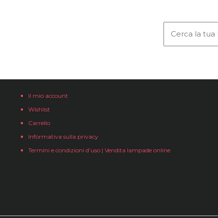
Il mio account
Wishlist
Carrello
Informativa sulla privacy
Termini e condizioni d’uso | Vendita lampade online