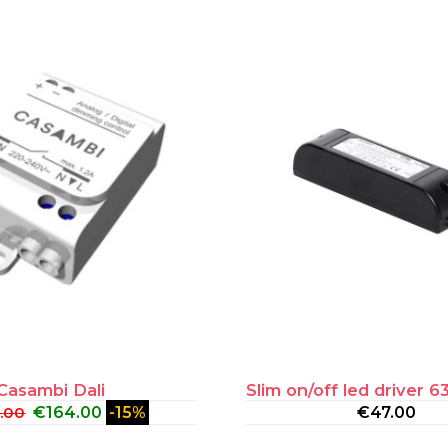
Casambi Dali
Slim on/off led driver 
.00
€
164.00
-15%
€
47.00