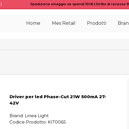
0
Spedizione omaggio se spendi 150€ | Diritto di recesso 15 
Home
Mes Retail
Prodotti
Bran
Driver per led Phase-Cut 21W 500mA 27-
42V
Brand: Linea Light
Codice Prodotto:
KIT0065