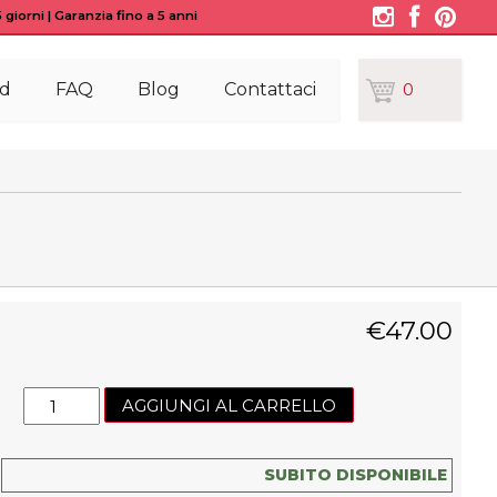
giorni | Garanzia fino a 5 anni
d
FAQ
Blog
Contattaci
0
€
47.00
Led
AGGIUNGI AL CARRELLO
driver
KIT0065
quantità
SUBITO DISPONIBILE