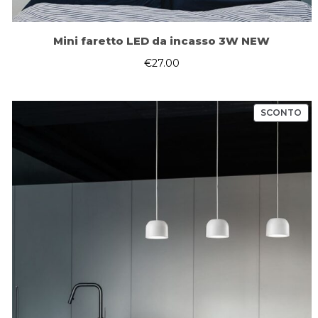
Mini faretto LED da incasso 3W NEW
€
27.00
PR
SCONTO
IN
OF