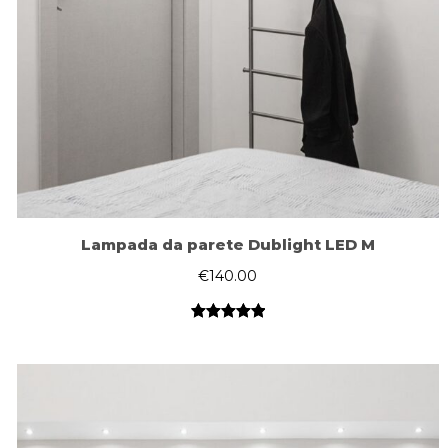
Lampada da parete Dublight LED M
€
140.00
Valutato
1
5.00
su 5
su base
di
recensioni