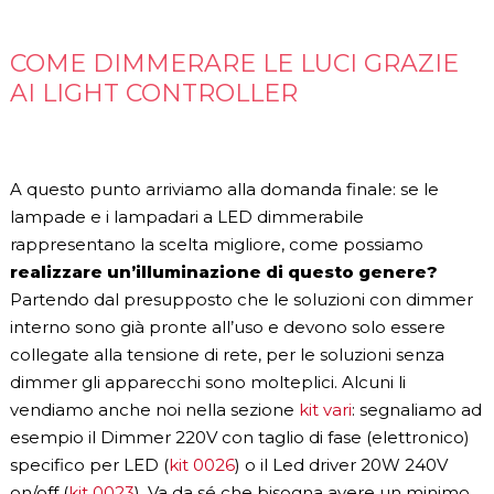
COME DIMMERARE LE LUCI GRAZIE
AI LIGHT CONTROLLER
A questo punto arriviamo alla domanda finale: se le
lampade e i lampadari a LED dimmerabile
rappresentano la scelta migliore, come possiamo
realizzare un’illuminazione di questo genere?
Partendo dal presupposto che le soluzioni con dimmer
interno sono già pronte all’uso e devono solo essere
collegate alla tensione di rete, per le soluzioni senza
dimmer gli apparecchi sono molteplici. Alcuni li
vendiamo anche noi nella sezione
kit vari
: segnaliamo ad
esempio il Dimmer 220V con taglio di fase (elettronico)
specifico per LED (
kit 0026
) o il Led driver 20W 240V
on/off (
kit 0023
). Va da sé che bisogna avere un minimo