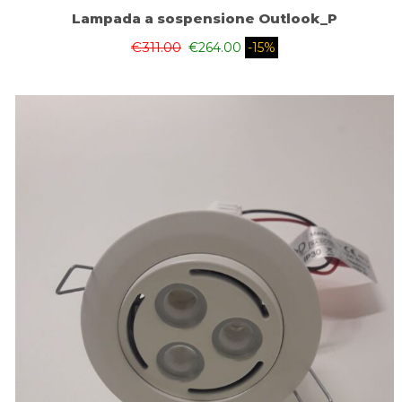
Lampada a sospensione Outlook_P
€
311.00
€
264.00
-15%