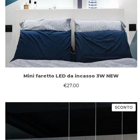
Mini faretto LED da incasso 3W NEW
€
27.00
PR
SCONTO
IN
OF