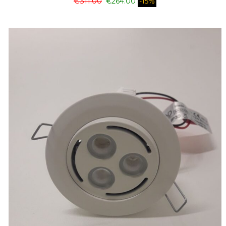
€
311.00
€
264.00
-15%