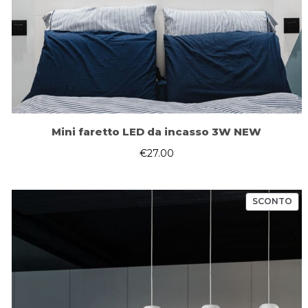
Mini faretto LED da incasso 3W NEW
€
27.00
PR
SCONTO
IN
OF