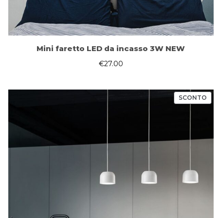
Mini faretto LED da incasso 3W NEW
€
27.00
PR
SCONTO
IN
OF