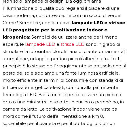
Non solo lampade di design. Da oggi chi ama
l’illuminazione di qualità può regalarsi il piacere di una
casa moderna, confortevole… e con un sacco di verde!
Come? Semplice, con le nuove
lampade LED e strisce
LED progettate per la coltivazione indoor e
idroponica!
Semplici da utilizzare anche per i meno
esperti, le
lampade LED
e
strisce LED
sono in grado di
stimolare la fotosintesi clorofilliana di piante ornamentali,
aromatiche, ortaggi e perfino piccoli alberi da frutto. Il
principio è lo stesso dell’irraggiamento solare, solo che al
posto del sole abbiamo una fonte luminosa artificiale,
molto efficiente in termini di consumi e con standard di
efficienza energetica elevati, comuni alla più recente
tecnologia LED. Basta un clic per realizzare un piccolo
orto o una mini serra in salotto, in cucina o perché no, in
camera da letto. La coltivazione indoor viene vista da
molti come il futuro dell’alimentazione a km 0,
sostenibile per il pianeta e per il portafoglio. Con un