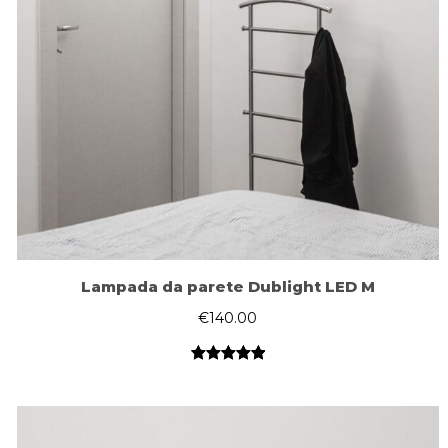
Lampada da parete Dublight LED M
€
140.00
Valutato
1
5.00
su 5
su base
di