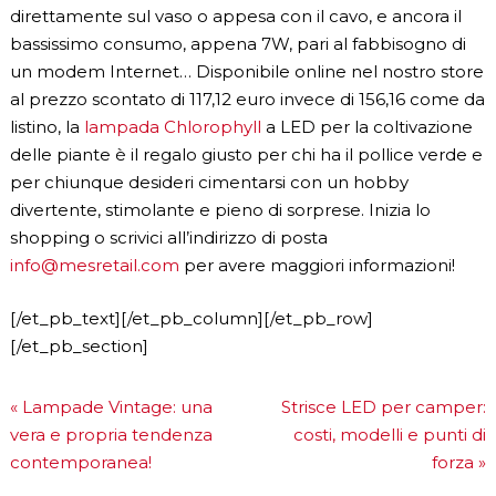
direttamente sul vaso o appesa con il cavo, e ancora il
bassissimo consumo, appena 7W, pari al fabbisogno di
un modem Internet… Disponibile online nel nostro store
al prezzo scontato di 117,12 euro invece di 156,16 come da
listino, la
lampada Chlorophyll
a LED per la coltivazione
delle piante è il regalo giusto per chi ha il pollice verde e
per chiunque desideri cimentarsi con un hobby
divertente, stimolante e pieno di sorprese. Inizia lo
shopping o scrivici all’indirizzo di posta
info@mesretail.com
per avere maggiori informazioni!
[/et_pb_text][/et_pb_column][/et_pb_row]
[/et_pb_section]
«
Lampade Vintage: una
Strisce LED per camper:
vera e propria tendenza
costi, modelli e punti di
contemporanea!
forza
»