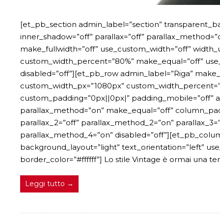
[et_pb_section admin_label=”section” transparent_b
inner_shadow=”off” parallax=”off” parallax_method=
make_fullwidth=”off” use_custom_width=”off” width_
custom_width_percent=”80%” make_equal=”off” use_cu
disabled=”off”][et_pb_row admin_label=”Riga” make_f
custom_width_px=”1080px” custom_width_percent=”8
custom_padding=”0px||0px|” padding_mobile=”off” al
parallax_method=”on” make_equal=”off” column_padd
parallax_2=”off” parallax_method_2=”on” parallax_3=
parallax_method_4=”on” disabled=”off”][et_pb_colum
background_layout=”light” text_orientation=”left” use
border_color=”#ffffff”] Lo stile Vintage è ormai una 
Leggi tutto →