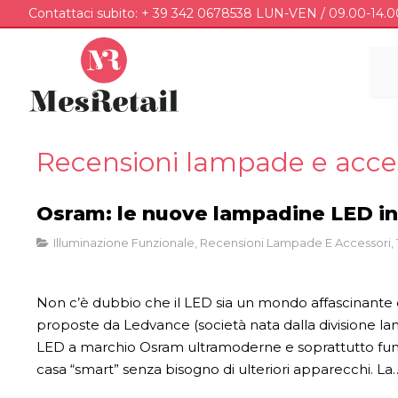
Contattaci subito: + 39 342 0678538 LUN-VEN / 09.00-14.0
Recensioni lampade e acce
Osram: le nuove lampadine LED int
Illuminazione Funzionale
,
Recensioni Lampade E Accessori
,
Non c’è dubbio che il LED sia un mondo affascinante
proposte da Ledvance (società nata dalla divisione l
LED a marchio Osram ultramoderne e soprattutto funzio
casa “smart” senza bisogno di ulteriori apparecchi. La