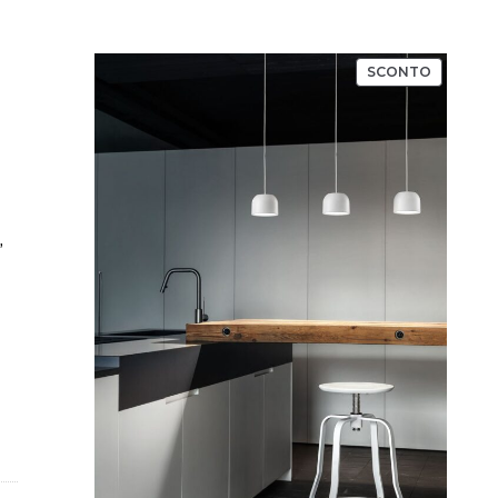
PRODOT
SCONTO
IN
OFFERTA
”