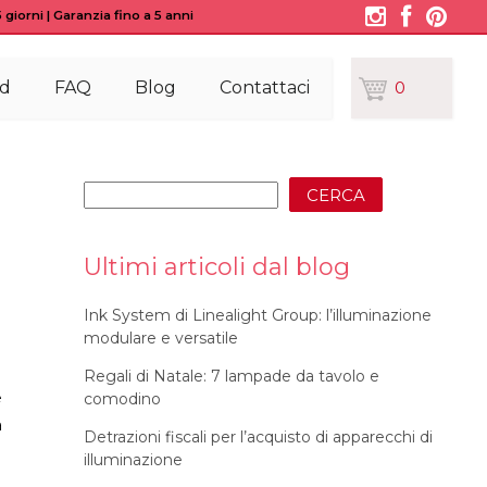
giorni | Garanzia fino a 5 anni
d
FAQ
Blog
Contattaci
0
CERCA
Ultimi articoli dal blog
Ink System di Linealight Group: l’illuminazione
modulare e versatile
Regali di Natale: 7 lampade da tavolo e
e
comodino
a
Detrazioni fiscali per l’acquisto di apparecchi di
illuminazione