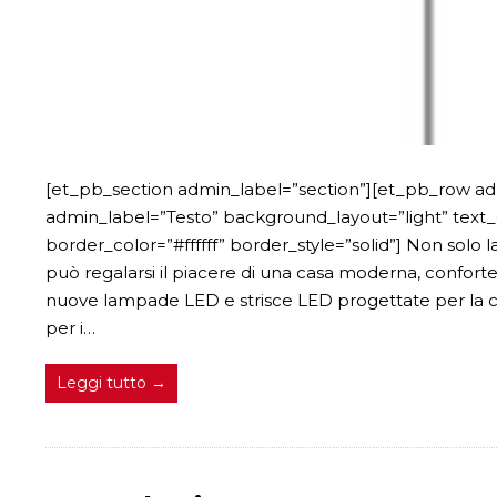
[et_pb_section admin_label=”section”][et_pb_row a
admin_label=”Testo” background_layout=”light” text_o
border_color=”#ffffff” border_style=”solid”] Non solo l
può regalarsi il piacere di una casa moderna, confor
nuove lampade LED e strisce LED progettate per la col
per i…
Leggi tutto →