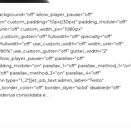
ackground=”off” allow_player_pause=”off”
”on” custom_padding=”10px||30px|” padding_mobile=”off”
unit=”off” custom_width_px=”1080px”
stom_gutter=”off” fullwidth=”off” specialty=”off”
ullwidth=”off” use_custom_width=”off” width_unit=”off”
0%” use_custom_gutter=”off” gutter_width=”2″
low_player_pause=”off” parallax=”off”
ing_mobile=”on” parallax_1=”off” parallax_method_1=”on
”off” parallax_method_3=”on” parallax_4=”off”
n type=”1_2″][et_pb_text admin_label=”Testo”
_border_color=”off” border_style=”solid” disabled=”off”
tendenza consolidata e…