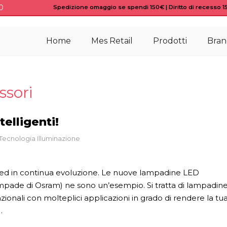
0
Spedizione omaggio se spendi 150€ | Diritto di recesso 15 
Home
Mes Retail
Prodotti
Bran
ssori
elligenti!
Tecnologia Illuminazione
 ed in continua evoluzione. Le nuove lampadine LED
ampade di Osram) ne sono un’esempio. Si tratta di lampadin
nali con molteplici applicazioni in grado di rendere la tu
…