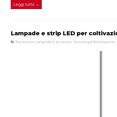
Leggi tutto →
Lampade e strip LED per coltivazi
Recensioni Lampade E Accessori
,
Tecnologia Illuminazione