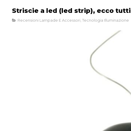
Striscie a led (led strip), ecco tut
Recensioni Lampade E Accessori
,
Tecnologia Illuminazione