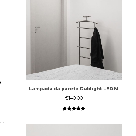
e
Lampada da parete Dublight LED M
€
140.00
Valutato
1
5.00
su 5
su base
di