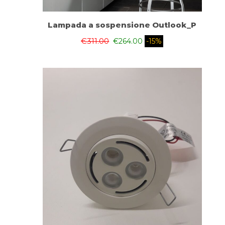
Lampada a sospensione Outlook_P
€
311.00
€
264.00
-15%