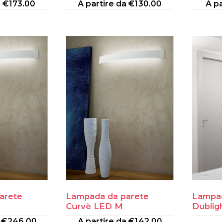
a
€
173.00
A partire da
€
130.00
A p
arete
Lampada da parete
Lampad
Curvè LED M
Dublig
a
€
246.00
A partire da
€
142.00