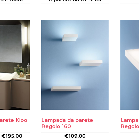
arete Kioo
Lampada da parete
Lampad
Regolo 160
Regol
a
€
195.00
€
109.00