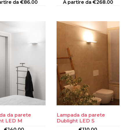
artire da
€
86.00
A partire da
€
268.00
a da parete
Lampada da parete
ht LED M
Dublight LED S
€
140.00
€
110.00