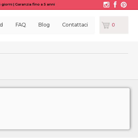
giorni | Garanzia fino a 5 anni
d
FAQ
Blog
Contattaci
0