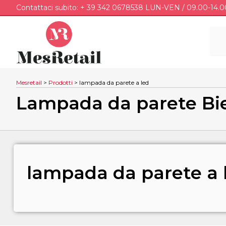
Contattaci subito: + 39 342 0678538 LUN-VEN / 09.00-14.0
Mesretail
>
Prodotti
>
lampada da parete a led
Lampada da parete Bi
lampada da parete a 