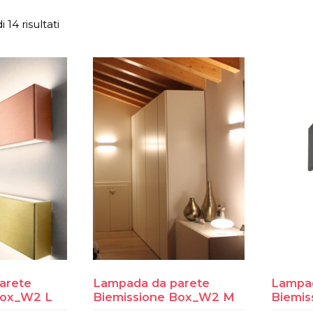
 14 risultati
arete
Lampada da parete
Lampad
Box_W2 L
Biemissione Box_W2 M
Biemis