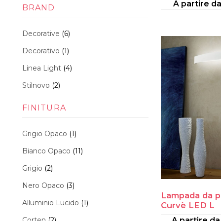
Min
Max
A partire d
BRAND
Decorative
(6)
Decorativo
(1)
Linea Light
(4)
Stilnovo
(2)
FINITURA
Grigio Opaco
(1)
Bianco Opaco
(11)
Grigio
(2)
Nero Opaco
(3)
Lampada da p
Alluminio Lucido
(1)
Curvè LED L
Corten
(2)
A partire d