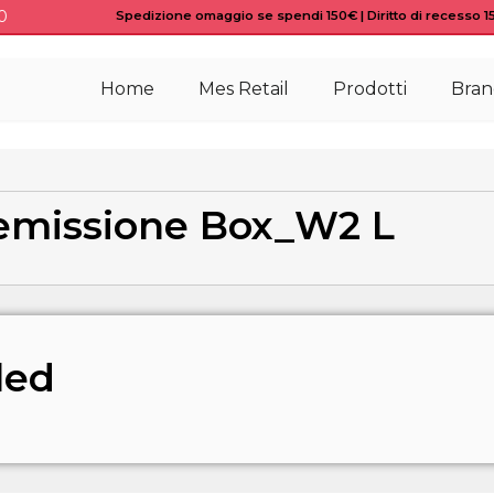
0
Spedizione omaggio se spendi 150€ | Diritto di recesso 15 
Home
Mes Retail
Prodotti
Bran
emissione Box_W2 L
led