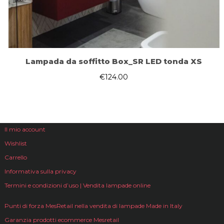
Lampada da soffitto Box_SR LED tonda XS
€
124.00
Il mio account
Wishlist
Carrello
Informativa sulla privacy
Termini e condizioni d’uso | Vendita lampade online
Punti di forza MesRetail nella vendita di lampade Made in Italy
Garanzia prodotti ecommerce Mesretail