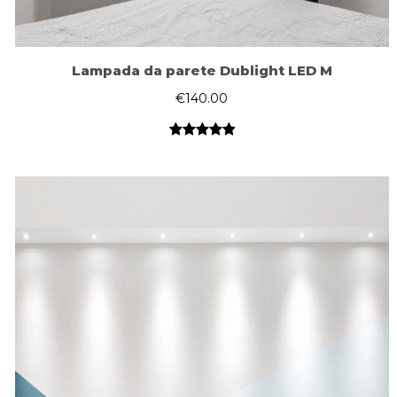
Lampada da parete Dublight LED M
€
140.00
Valutato
1
5.00
su 5
su base
di
recensioni