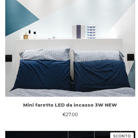
Mini faretto LED da incasso 3W NEW
€
27.00
PR
SCONTO