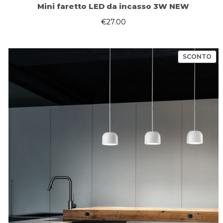
Mini faretto LED da incasso 3W NEW
€
27.00
PR
SCONTO
IN
OF