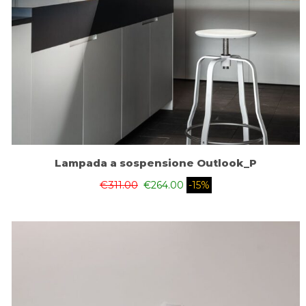
Lampada a sospensione Outlook_P
€
311.00
€
264.00
-15%