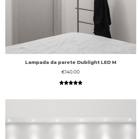
Lampada da parete Dublight LED M
€
140.00
Valutato
1
5.00
su 5
su base
di
recensioni