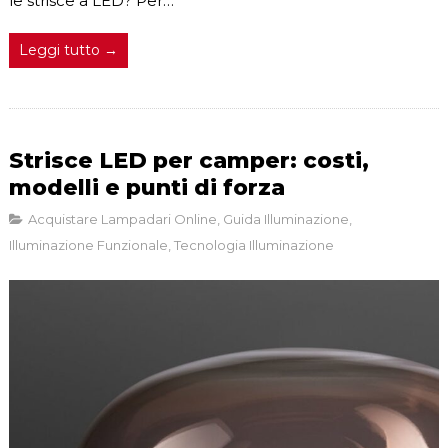
le strisce a LED? Per…
Leggi tutto →
Strisce LED per camper: costi,
modelli e punti di forza
Acquistare Lampadari Online
,
Guida Illuminazione
,
Illuminazione Funzionale
,
Tecnologia Illuminazione